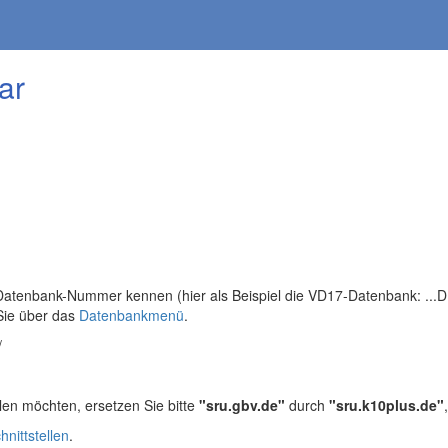
ar
tenbank-Nummer kennen (hier als Beispiel die VD17-Datenbank: ...DB=
Sie über das
Datenbankmenü
.
/
len möchten, ersetzen Sie bitte
"sru.gbv.de"
durch
"sru.k10plus.de"
hnittstellen
.