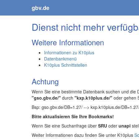
gbv.de
Dienst nicht mehr verfügb
Weitere Informationen
Informationen zu K10plus
Datenbankmenü
K10plus Schnittstellen
Achtung
Wenn Sie eine bestimmte Datenbank suchen und die Da
"gso.gbv.de/"
durch
"kxp.k10plus.de/"
oder gehen 
Bsp: gso.gbv.de/DB=1.27/ --> kxp.k10plus.de/DB=1.27
Bitte aktualisieren Sie Ihre Bookmarks!
Wenn Sie eine Suchanfrage über
SRU
oder
unapi
stel
Weiter Informationen dazu finden Sie unter K10plus
Sc