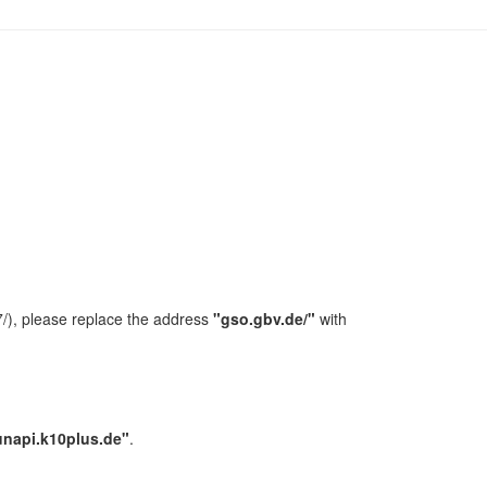
/), please replace the address
"gso.gbv.de/"
with
unapi.k10plus.de"
.