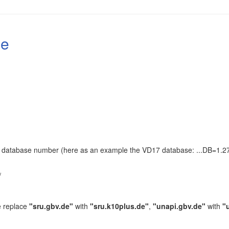
le
the database number (here as an example the VD17 database: ...DB=1.27
.
/
e replace
"sru.gbv.de"
with
"sru.k10plus.de"
,
"unapi.gbv.de"
with
"