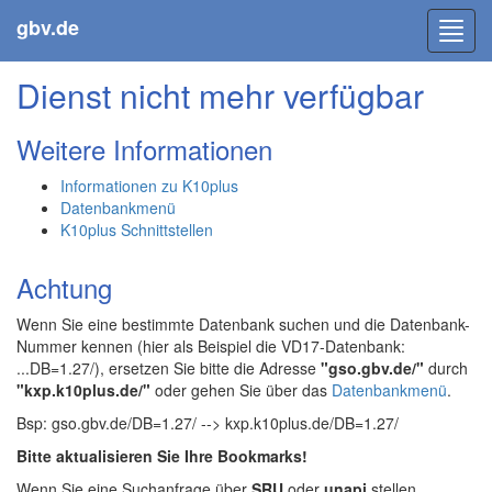
gbv.de
Toggl
navig
Dienst nicht mehr verfügbar
Weitere Informationen
Informationen zu K10plus
Datenbankmenü
K10plus Schnittstellen
Achtung
Wenn Sie eine bestimmte Datenbank suchen und die Datenbank-
Nummer kennen (hier als Beispiel die VD17-Datenbank:
...DB=1.27/), ersetzen Sie bitte die Adresse
"gso.gbv.de/"
durch
"kxp.k10plus.de/"
oder gehen Sie über das
Datenbankmenü
.
Bsp: gso.gbv.de/DB=1.27/ --> kxp.k10plus.de/DB=1.27/
Bitte aktualisieren Sie Ihre Bookmarks!
Wenn Sie eine Suchanfrage über
SRU
oder
unapi
stellen