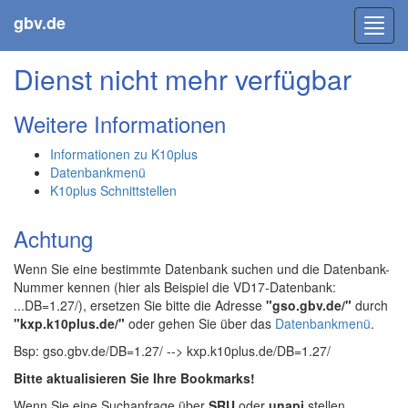
gbv.de
Toggl
navig
Dienst nicht mehr verfügbar
Weitere Informationen
Informationen zu K10plus
Datenbankmenü
K10plus Schnittstellen
Achtung
Wenn Sie eine bestimmte Datenbank suchen und die Datenbank-
Nummer kennen (hier als Beispiel die VD17-Datenbank:
...DB=1.27/), ersetzen Sie bitte die Adresse
"gso.gbv.de/"
durch
"kxp.k10plus.de/"
oder gehen Sie über das
Datenbankmenü
.
Bsp: gso.gbv.de/DB=1.27/ --> kxp.k10plus.de/DB=1.27/
Bitte aktualisieren Sie Ihre Bookmarks!
Wenn Sie eine Suchanfrage über
SRU
oder
unapi
stellen