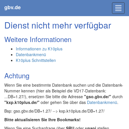
gbv.de
Toggl
navig
Dienst nicht mehr verfügbar
Weitere Informationen
Informationen zu K10plus
Datenbankmenü
K10plus Schnittstellen
Achtung
Wenn Sie eine bestimmte Datenbank suchen und die Datenbank-
Nummer kennen (hier als Beispiel die VD17-Datenbank:
...DB=1.27/), ersetzen Sie bitte die Adresse
"gso.gbv.de/"
durch
"kxp.k10plus.de/"
oder gehen Sie über das
Datenbankmenü
.
Bsp: gso.gbv.de/DB=1.27/ --> kxp.k10plus.de/DB=1.27/
Bitte aktualisieren Sie Ihre Bookmarks!
Wenn Sie eine Suchanfrage über
SRU
oder
unapi
stellen