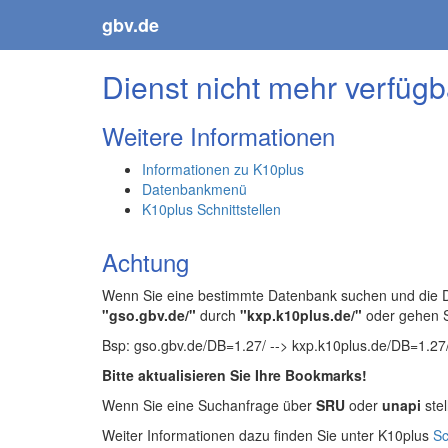
gbv.de
Dienst nicht mehr verfügb
Weitere Informationen
Informationen zu K10plus
Datenbankmenü
K10plus Schnittstellen
Achtung
Wenn Sie eine bestimmte Datenbank suchen und die Da
"gso.gbv.de/"
durch
"kxp.k10plus.de/"
oder gehen 
Bsp: gso.gbv.de/DB=1.27/ --> kxp.k10plus.de/DB=1.27
Bitte aktualisieren Sie Ihre Bookmarks!
Wenn Sie eine Suchanfrage über
SRU
oder
unapi
stel
Weiter Informationen dazu finden Sie unter K10plus
Sc