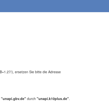
1.27/), ersetzen Sie bitte die Adresse
,
"unapi.gbv.de"
durch
"unapi.k10plus.de"
.