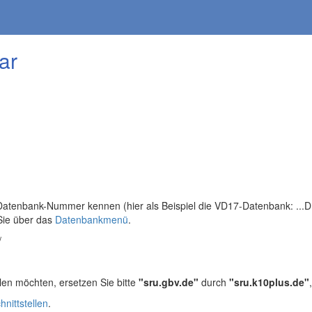
ar
tenbank-Nummer kennen (hier als Beispiel die VD17-Datenbank: ...DB=
Sie über das
Datenbankmenü
.
/
len möchten, ersetzen Sie bitte
"sru.gbv.de"
durch
"sru.k10plus.de"
hnittstellen
.