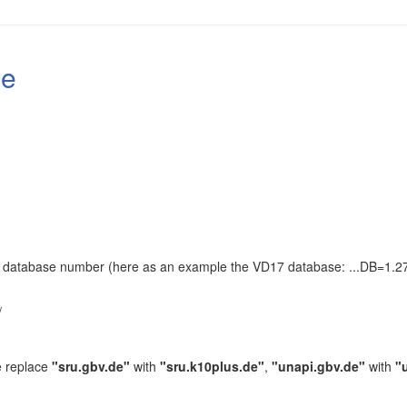
le
the database number (here as an example the VD17 database: ...DB=1.27
.
/
e replace
"sru.gbv.de"
with
"sru.k10plus.de"
,
"unapi.gbv.de"
with
"