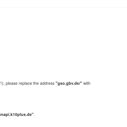
/), please replace the address
"gso.gbv.de/"
with
unapi.k10plus.de"
.