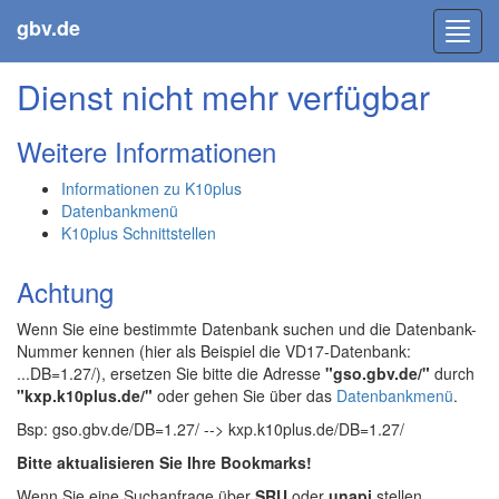
gbv.de
Toggl
navig
Dienst nicht mehr verfügbar
Weitere Informationen
Informationen zu K10plus
Datenbankmenü
K10plus Schnittstellen
Achtung
Wenn Sie eine bestimmte Datenbank suchen und die Datenbank-
Nummer kennen (hier als Beispiel die VD17-Datenbank:
...DB=1.27/), ersetzen Sie bitte die Adresse
"gso.gbv.de/"
durch
"kxp.k10plus.de/"
oder gehen Sie über das
Datenbankmenü
.
Bsp: gso.gbv.de/DB=1.27/ --> kxp.k10plus.de/DB=1.27/
Bitte aktualisieren Sie Ihre Bookmarks!
Wenn Sie eine Suchanfrage über
SRU
oder
unapi
stellen