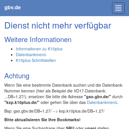
gbv.de
Toggl
navig
Dienst nicht mehr verfügbar
Weitere Informationen
Informationen zu K10plus
Datenbankmenü
K10plus Schnittstellen
Achtung
Wenn Sie eine bestimmte Datenbank suchen und die Datenbank-
Nummer kennen (hier als Beispiel die VD17-Datenbank:
...DB=1.27/), ersetzen Sie bitte die Adresse
"gso.gbv.de/"
durch
"kxp.k10plus.de/"
oder gehen Sie über das
Datenbankmenü
.
Bsp: gso.gbv.de/DB=1.27/ --> kxp.k10plus.de/DB=1.27/
Bitte aktualisieren Sie Ihre Bookmarks!
Wenn Sie eine Suchanfrage über
SRU
oder
unapi
stellen