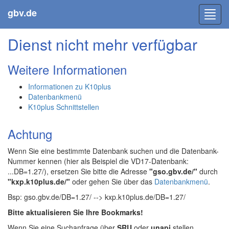
gbv.de
Toggl
navig
Dienst nicht mehr verfügbar
Weitere Informationen
Informationen zu K10plus
Datenbankmenü
K10plus Schnittstellen
Achtung
Wenn Sie eine bestimmte Datenbank suchen und die Datenbank-
Nummer kennen (hier als Beispiel die VD17-Datenbank:
...DB=1.27/), ersetzen Sie bitte die Adresse
"gso.gbv.de/"
durch
"kxp.k10plus.de/"
oder gehen Sie über das
Datenbankmenü
.
Bsp: gso.gbv.de/DB=1.27/ --> kxp.k10plus.de/DB=1.27/
Bitte aktualisieren Sie Ihre Bookmarks!
Wenn Sie eine Suchanfrage über
SRU
oder
unapi
stellen