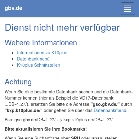
gbv.de
Toggl
navig
Dienst nicht mehr verfügbar
Weitere Informationen
Informationen zu K10plus
Datenbankmenü
K10plus Schnittstellen
Achtung
Wenn Sie eine bestimmte Datenbank suchen und die Datenbank-
Nummer kennen (hier als Beispiel die VD17-Datenbank:
...DB=1.27/), ersetzen Sie bitte die Adresse
"gso.gbv.de/"
durch
"kxp.k10plus.de/"
oder gehen Sie über das
Datenbankmenü
.
Bsp: gso.gbv.de/DB=1.27/ --> kxp.k10plus.de/DB=1.27/
Bitte aktualisieren Sie Ihre Bookmarks!
Wenn Sie eine Suchanfrage über
SRU
oder
unapi
stellen