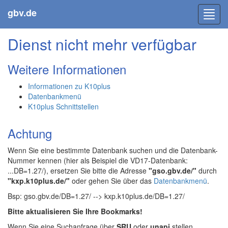
gbv.de
Toggl
navig
Dienst nicht mehr verfügbar
Weitere Informationen
Informationen zu K10plus
Datenbankmenü
K10plus Schnittstellen
Achtung
Wenn Sie eine bestimmte Datenbank suchen und die Datenbank-
Nummer kennen (hier als Beispiel die VD17-Datenbank:
...DB=1.27/), ersetzen Sie bitte die Adresse
"gso.gbv.de/"
durch
"kxp.k10plus.de/"
oder gehen Sie über das
Datenbankmenü
.
Bsp: gso.gbv.de/DB=1.27/ --> kxp.k10plus.de/DB=1.27/
Bitte aktualisieren Sie Ihre Bookmarks!
Wenn Sie eine Suchanfrage über
SRU
oder
unapi
stellen