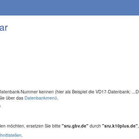
ar
tenbank-Nummer kennen (hier als Beispiel die VD17-Datenbank: ...DB=
Sie über das
Datenbankmenü
.
/
len möchten, ersetzen Sie bitte
"sru.gbv.de"
durch
"sru.k10plus.de"
hnittstellen
.