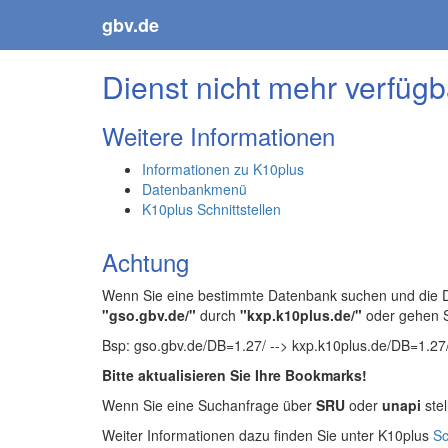
gbv.de
Dienst nicht mehr verfügb
Weitere Informationen
Informationen zu K10plus
Datenbankmenü
K10plus Schnittstellen
Achtung
Wenn Sie eine bestimmte Datenbank suchen und die Da
"gso.gbv.de/"
durch
"kxp.k10plus.de/"
oder gehen 
Bsp: gso.gbv.de/DB=1.27/ --> kxp.k10plus.de/DB=1.27
Bitte aktualisieren Sie Ihre Bookmarks!
Wenn Sie eine Suchanfrage über
SRU
oder
unapi
stel
Weiter Informationen dazu finden Sie unter K10plus
Sc