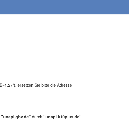
1.27/), ersetzen Sie bitte die Adresse
,
"unapi.gbv.de"
durch
"unapi.k10plus.de"
.