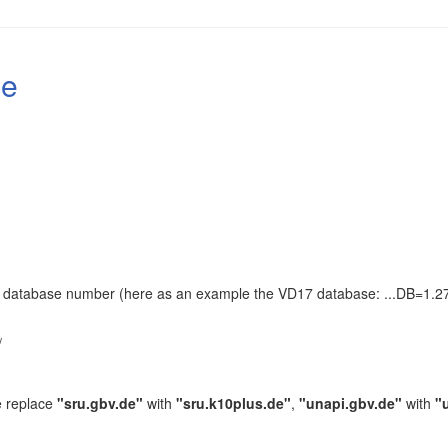
le
the database number (here as an example the VD17 database: ...DB=1.27
.
/
e replace
"sru.gbv.de"
with
"sru.k10plus.de"
,
"unapi.gbv.de"
with
"