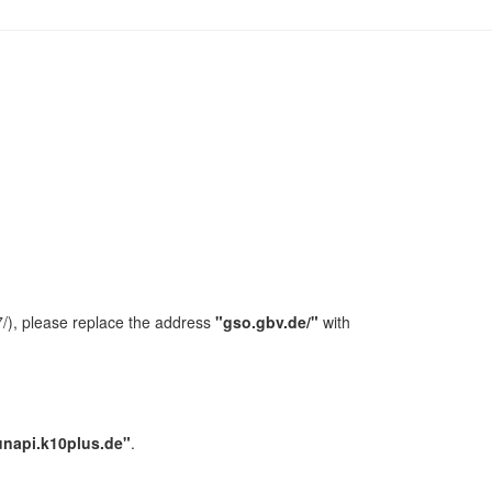
/), please replace the address
"gso.gbv.de/"
with
unapi.k10plus.de"
.