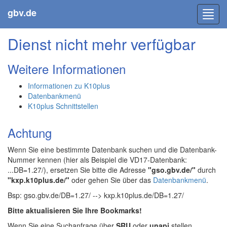
gbv.de
Toggl
navig
Dienst nicht mehr verfügbar
Weitere Informationen
Informationen zu K10plus
Datenbankmenü
K10plus Schnittstellen
Achtung
Wenn Sie eine bestimmte Datenbank suchen und die Datenbank-
Nummer kennen (hier als Beispiel die VD17-Datenbank:
...DB=1.27/), ersetzen Sie bitte die Adresse
"gso.gbv.de/"
durch
"kxp.k10plus.de/"
oder gehen Sie über das
Datenbankmenü
.
Bsp: gso.gbv.de/DB=1.27/ --> kxp.k10plus.de/DB=1.27/
Bitte aktualisieren Sie Ihre Bookmarks!
Wenn Sie eine Suchanfrage über
SRU
oder
unapi
stellen