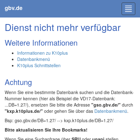
gbv.de
Toggl
navig
Dienst nicht mehr verfügbar
Weitere Informationen
Informationen zu K10plus
Datenbankmenü
K10plus Schnittstellen
Achtung
Wenn Sie eine bestimmte Datenbank suchen und die Datenbank-
Nummer kennen (hier als Beispiel die VD17-Datenbank:
...DB=1.27/), ersetzen Sie bitte die Adresse
"gso.gbv.de/"
durch
"kxp.k10plus.de/"
oder gehen Sie über das
Datenbankmenü
.
Bsp: gso.gbv.de/DB=1.27/ --> kxp.k10plus.de/DB=1.27/
Bitte aktualisieren Sie Ihre Bookmarks!
Wenn Sie eine Suchanfrage über
SRU
oder
unapi
stellen