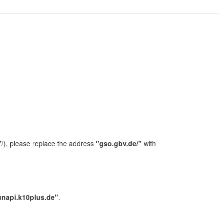
/), please replace the address
"gso.gbv.de/"
with
unapi.k10plus.de"
.