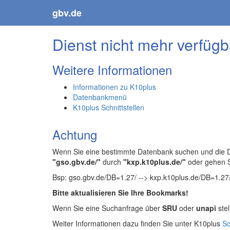
gbv.de
Dienst nicht mehr verfügb
Weitere Informationen
Informationen zu K10plus
Datenbankmenü
K10plus Schnittstellen
Achtung
Wenn Sie eine bestimmte Datenbank suchen und die Da
"gso.gbv.de/"
durch
"kxp.k10plus.de/"
oder gehen 
Bsp: gso.gbv.de/DB=1.27/ --> kxp.k10plus.de/DB=1.27
Bitte aktualisieren Sie Ihre Bookmarks!
Wenn Sie eine Suchanfrage über
SRU
oder
unapi
stel
Weiter Informationen dazu finden Sie unter K10plus
Sc