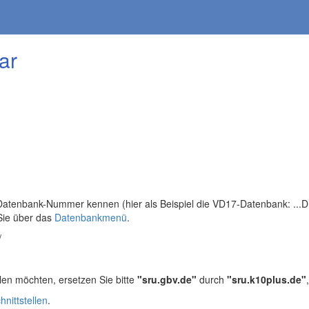
ar
tenbank-Nummer kennen (hier als Beispiel die VD17-Datenbank: ...DB=
Sie über das
Datenbankmenü
.
/
len möchten, ersetzen Sie bitte
"sru.gbv.de"
durch
"sru.k10plus.de"
hnittstellen
.