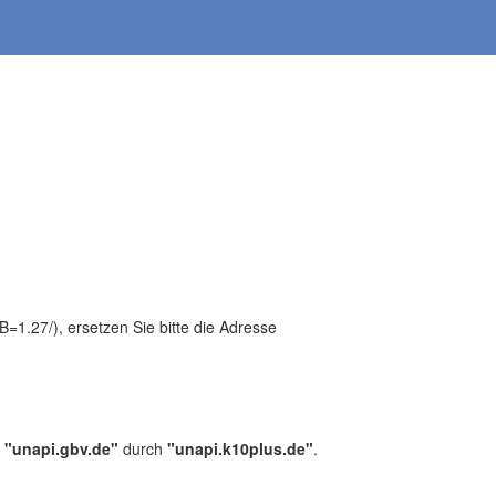
1.27/), ersetzen Sie bitte die Adresse
,
"unapi.gbv.de"
durch
"unapi.k10plus.de"
.