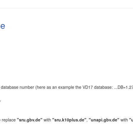
le
the database number (here as an example the VD17 database: ...DB=1.27
.
/
e replace
"sru.gbv.de"
with
"sru.k10plus.de"
,
"unapi.gbv.de"
with
"