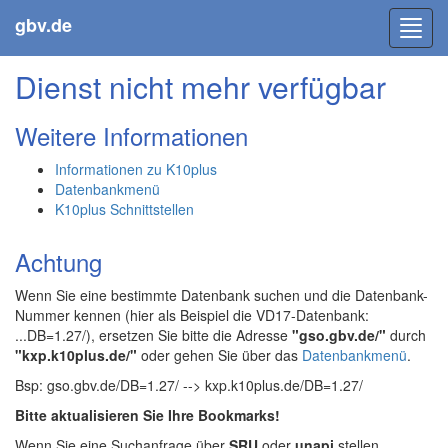
gbv.de
Toggl
navig
Dienst nicht mehr verfügbar
Weitere Informationen
Informationen zu K10plus
Datenbankmenü
K10plus Schnittstellen
Achtung
Wenn Sie eine bestimmte Datenbank suchen und die Datenbank-
Nummer kennen (hier als Beispiel die VD17-Datenbank:
...DB=1.27/), ersetzen Sie bitte die Adresse
"gso.gbv.de/"
durch
"kxp.k10plus.de/"
oder gehen Sie über das
Datenbankmenü
.
Bsp: gso.gbv.de/DB=1.27/ --> kxp.k10plus.de/DB=1.27/
Bitte aktualisieren Sie Ihre Bookmarks!
Wenn Sie eine Suchanfrage über
SRU
oder
unapi
stellen