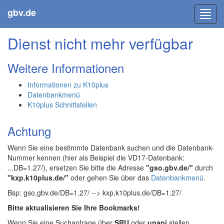
gbv.de
Toggl
navig
Dienst nicht mehr verfügbar
Weitere Informationen
Informationen zu K10plus
Datenbankmenü
K10plus Schnittstellen
Achtung
Wenn Sie eine bestimmte Datenbank suchen und die Datenbank-
Nummer kennen (hier als Beispiel die VD17-Datenbank:
...DB=1.27/), ersetzen Sie bitte die Adresse
"gso.gbv.de/"
durch
"kxp.k10plus.de/"
oder gehen Sie über das
Datenbankmenü
.
Bsp: gso.gbv.de/DB=1.27/ --> kxp.k10plus.de/DB=1.27/
Bitte aktualisieren Sie Ihre Bookmarks!
Wenn Sie eine Suchanfrage über
SRU
oder
unapi
stellen