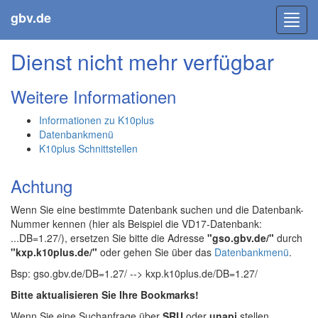
gbv.de
Toggl
navig
Dienst nicht mehr verfügbar
Weitere Informationen
Informationen zu K10plus
Datenbankmenü
K10plus Schnittstellen
Achtung
Wenn Sie eine bestimmte Datenbank suchen und die Datenbank-
Nummer kennen (hier als Beispiel die VD17-Datenbank:
...DB=1.27/), ersetzen Sie bitte die Adresse
"gso.gbv.de/"
durch
"kxp.k10plus.de/"
oder gehen Sie über das
Datenbankmenü
.
Bsp: gso.gbv.de/DB=1.27/ --> kxp.k10plus.de/DB=1.27/
Bitte aktualisieren Sie Ihre Bookmarks!
Wenn Sie eine Suchanfrage über
SRU
oder
unapi
stellen