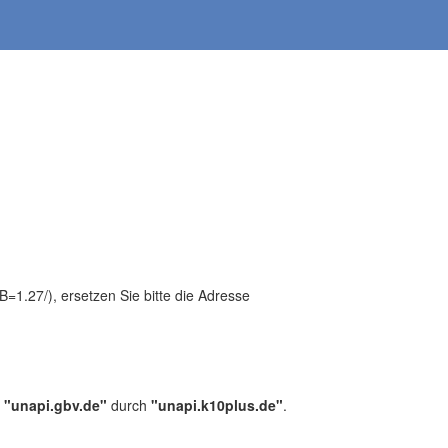
1.27/), ersetzen Sie bitte die Adresse
,
"unapi.gbv.de"
durch
"unapi.k10plus.de"
.