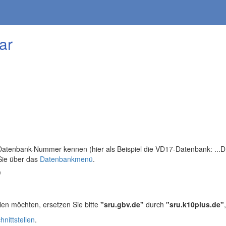
ar
tenbank-Nummer kennen (hier als Beispiel die VD17-Datenbank: ...DB=
Sie über das
Datenbankmenü
.
/
len möchten, ersetzen Sie bitte
"sru.gbv.de"
durch
"sru.k10plus.de"
hnittstellen
.