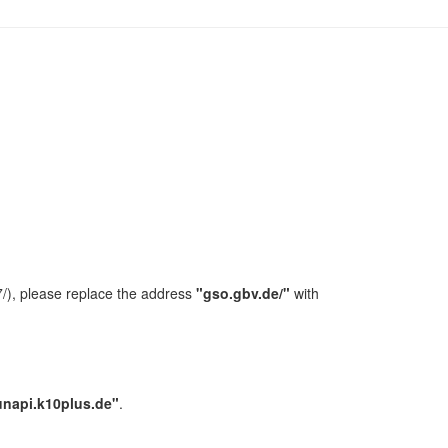
/), please replace the address
"gso.gbv.de/"
with
unapi.k10plus.de"
.