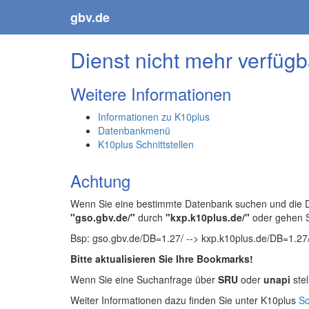
gbv.de
Dienst nicht mehr verfügb
Weitere Informationen
Informationen zu K10plus
Datenbankmenü
K10plus Schnittstellen
Achtung
Wenn Sie eine bestimmte Datenbank suchen und die Da
"gso.gbv.de/"
durch
"kxp.k10plus.de/"
oder gehen 
Bsp: gso.gbv.de/DB=1.27/ --> kxp.k10plus.de/DB=1.27
Bitte aktualisieren Sie Ihre Bookmarks!
Wenn Sie eine Suchanfrage über
SRU
oder
unapi
stel
Weiter Informationen dazu finden Sie unter K10plus
Sc