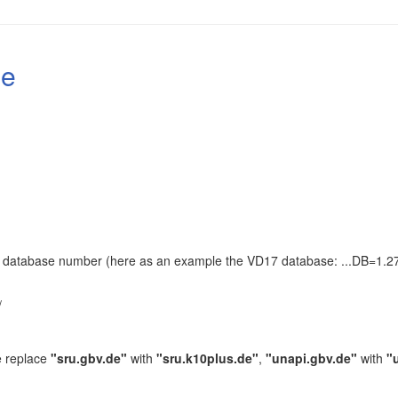
le
the database number (here as an example the VD17 database: ...DB=1.27
.
/
e replace
"sru.gbv.de"
with
"sru.k10plus.de"
,
"unapi.gbv.de"
with
"