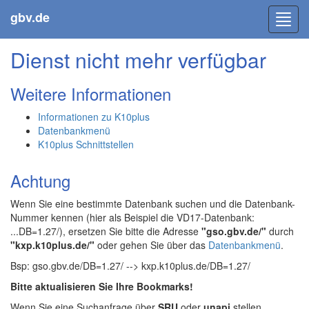
gbv.de
Toggl
navig
Dienst nicht mehr verfügbar
Weitere Informationen
Informationen zu K10plus
Datenbankmenü
K10plus Schnittstellen
Achtung
Wenn Sie eine bestimmte Datenbank suchen und die Datenbank-
Nummer kennen (hier als Beispiel die VD17-Datenbank:
...DB=1.27/), ersetzen Sie bitte die Adresse
"gso.gbv.de/"
durch
"kxp.k10plus.de/"
oder gehen Sie über das
Datenbankmenü
.
Bsp: gso.gbv.de/DB=1.27/ --> kxp.k10plus.de/DB=1.27/
Bitte aktualisieren Sie Ihre Bookmarks!
Wenn Sie eine Suchanfrage über
SRU
oder
unapi
stellen