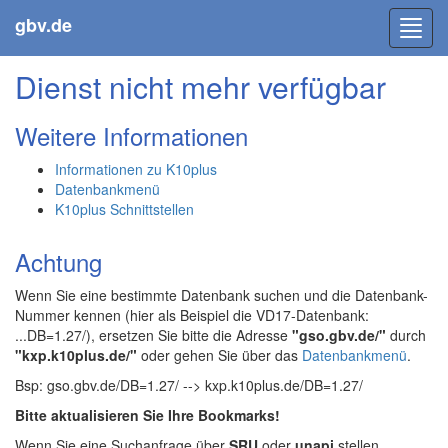
gbv.de
Toggl
navig
Dienst nicht mehr verfügbar
Weitere Informationen
Informationen zu K10plus
Datenbankmenü
K10plus Schnittstellen
Achtung
Wenn Sie eine bestimmte Datenbank suchen und die Datenbank-
Nummer kennen (hier als Beispiel die VD17-Datenbank:
...DB=1.27/), ersetzen Sie bitte die Adresse
"gso.gbv.de/"
durch
"kxp.k10plus.de/"
oder gehen Sie über das
Datenbankmenü
.
Bsp: gso.gbv.de/DB=1.27/ --> kxp.k10plus.de/DB=1.27/
Bitte aktualisieren Sie Ihre Bookmarks!
Wenn Sie eine Suchanfrage über
SRU
oder
unapi
stellen