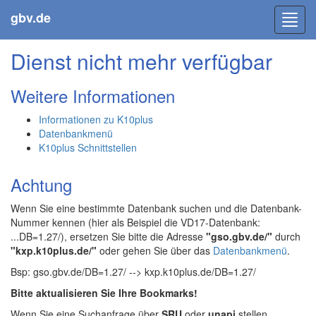
gbv.de
Toggl
navig
Dienst nicht mehr verfügbar
Weitere Informationen
Informationen zu K10plus
Datenbankmenü
K10plus Schnittstellen
Achtung
Wenn Sie eine bestimmte Datenbank suchen und die Datenbank-
Nummer kennen (hier als Beispiel die VD17-Datenbank:
...DB=1.27/), ersetzen Sie bitte die Adresse
"gso.gbv.de/"
durch
"kxp.k10plus.de/"
oder gehen Sie über das
Datenbankmenü
.
Bsp: gso.gbv.de/DB=1.27/ --> kxp.k10plus.de/DB=1.27/
Bitte aktualisieren Sie Ihre Bookmarks!
Wenn Sie eine Suchanfrage über
SRU
oder
unapi
stellen