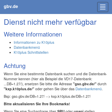
gbv.de
Toggl
navig
Dienst nicht mehr verfügbar
Weitere Informationen
Informationen zu K10plus
Datenbankmenü
K10plus Schnittstellen
Achtung
Wenn Sie eine bestimmte Datenbank suchen und die Datenbank-
Nummer kennen (hier als Beispiel die VD17-Datenbank:
...DB=1.27/), ersetzen Sie bitte die Adresse
"gso.gbv.de/"
durch
"kxp.k10plus.de/"
oder gehen Sie über das
Datenbankmenü
.
Bsp: gso.gbv.de/DB=1.27/ --> kxp.k10plus.de/DB=1.27/
Bitte aktualisieren Sie Ihre Bookmarks!
Wenn Sie eine Suchanfrage über
SRU
oder
unapi
stellen