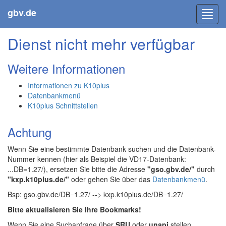
gbv.de
Toggl
navig
Dienst nicht mehr verfügbar
Weitere Informationen
Informationen zu K10plus
Datenbankmenü
K10plus Schnittstellen
Achtung
Wenn Sie eine bestimmte Datenbank suchen und die Datenbank-
Nummer kennen (hier als Beispiel die VD17-Datenbank:
...DB=1.27/), ersetzen Sie bitte die Adresse
"gso.gbv.de/"
durch
"kxp.k10plus.de/"
oder gehen Sie über das
Datenbankmenü
.
Bsp: gso.gbv.de/DB=1.27/ --> kxp.k10plus.de/DB=1.27/
Bitte aktualisieren Sie Ihre Bookmarks!
Wenn Sie eine Suchanfrage über
SRU
oder
unapi
stellen