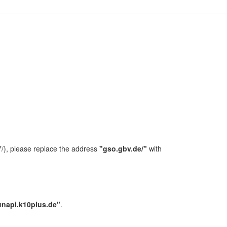
/), please replace the address
"gso.gbv.de/"
with
unapi.k10plus.de"
.