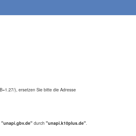
1.27/), ersetzen Sie bitte die Adresse
,
"unapi.gbv.de"
durch
"unapi.k10plus.de"
.