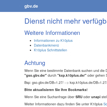
gbv.de
Dienst nicht mehr verfügb
Weitere Informationen
Informationen zu K10plus
Datenbankmenü
K10plus Schnittstellen
Achtung
Wenn Sie eine bestimmte Datenbank suchen und die Da
"gso.gbv.de/"
durch
"kxp.k10plus.de/"
oder gehen 
Bsp: gso.gbv.de/DB=1.27/ --> kxp.k10plus.de/DB=1.27
Bitte aktualisieren Sie Ihre Bookmarks!
Wenn Sie eine Suchanfrage über
SRU
oder
unapi
stel
Weiter Informationen dazu finden Sie unter K10plus
Sc