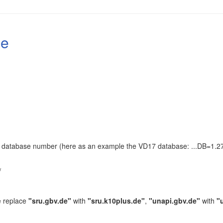
le
the database number (here as an example the VD17 database: ...DB=1.27
.
/
e replace
"sru.gbv.de"
with
"sru.k10plus.de"
,
"unapi.gbv.de"
with
"