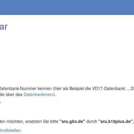
ar
tenbank-Nummer kennen (hier als Beispiel die VD17-Datenbank: ...DB=
Sie über das
Datenbankmenü
.
/
len möchten, ersetzen Sie bitte
"sru.gbv.de"
durch
"sru.k10plus.de"
hnittstellen
.