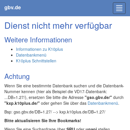
gbv.de
Toggl
navig
Dienst nicht mehr verfügbar
Weitere Informationen
Informationen zu K10plus
Datenbankmenü
K10plus Schnittstellen
Achtung
Wenn Sie eine bestimmte Datenbank suchen und die Datenbank-
Nummer kennen (hier als Beispiel die VD17-Datenbank:
...DB=1.27/), ersetzen Sie bitte die Adresse
"gso.gbv.de/"
durch
"kxp.k10plus.de/"
oder gehen Sie über das
Datenbankmenü
.
Bsp: gso.gbv.de/DB=1.27/ --> kxp.k10plus.de/DB=1.27/
Bitte aktualisieren Sie Ihre Bookmarks!
Wenn Sie eine Suchanfrage über
SRU
oder
unapi
stellen