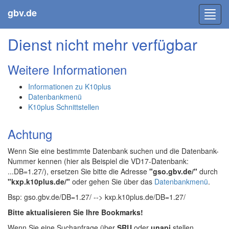
gbv.de
Toggl
navig
Dienst nicht mehr verfügbar
Weitere Informationen
Informationen zu K10plus
Datenbankmenü
K10plus Schnittstellen
Achtung
Wenn Sie eine bestimmte Datenbank suchen und die Datenbank-
Nummer kennen (hier als Beispiel die VD17-Datenbank:
...DB=1.27/), ersetzen Sie bitte die Adresse
"gso.gbv.de/"
durch
"kxp.k10plus.de/"
oder gehen Sie über das
Datenbankmenü
.
Bsp: gso.gbv.de/DB=1.27/ --> kxp.k10plus.de/DB=1.27/
Bitte aktualisieren Sie Ihre Bookmarks!
Wenn Sie eine Suchanfrage über
SRU
oder
unapi
stellen