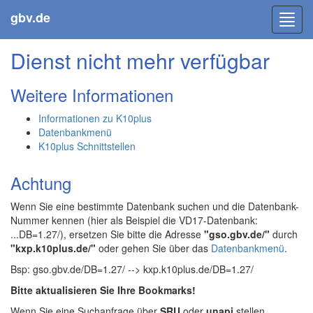
gbv.de
Toggl
navig
Dienst nicht mehr verfügbar
Weitere Informationen
Informationen zu K10plus
Datenbankmenü
K10plus Schnittstellen
Achtung
Wenn Sie eine bestimmte Datenbank suchen und die Datenbank-
Nummer kennen (hier als Beispiel die VD17-Datenbank:
...DB=1.27/), ersetzen Sie bitte die Adresse
"gso.gbv.de/"
durch
"kxp.k10plus.de/"
oder gehen Sie über das
Datenbankmenü
.
Bsp: gso.gbv.de/DB=1.27/ --> kxp.k10plus.de/DB=1.27/
Bitte aktualisieren Sie Ihre Bookmarks!
Wenn Sie eine Suchanfrage über
SRU
oder
unapi
stellen