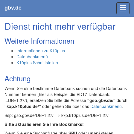
gbv.de
Toggl
navig
Dienst nicht mehr verfügbar
Weitere Informationen
Informationen zu K10plus
Datenbankmenü
K10plus Schnittstellen
Achtung
Wenn Sie eine bestimmte Datenbank suchen und die Datenbank-
Nummer kennen (hier als Beispiel die VD17-Datenbank:
...DB=1.27/), ersetzen Sie bitte die Adresse
"gso.gbv.de/"
durch
"kxp.k10plus.de/"
oder gehen Sie über das
Datenbankmenü
.
Bsp: gso.gbv.de/DB=1.27/ --> kxp.k10plus.de/DB=1.27/
Bitte aktualisieren Sie Ihre Bookmarks!
Wenn Sie eine Suchanfrage über
SRU
oder
unapi
stellen