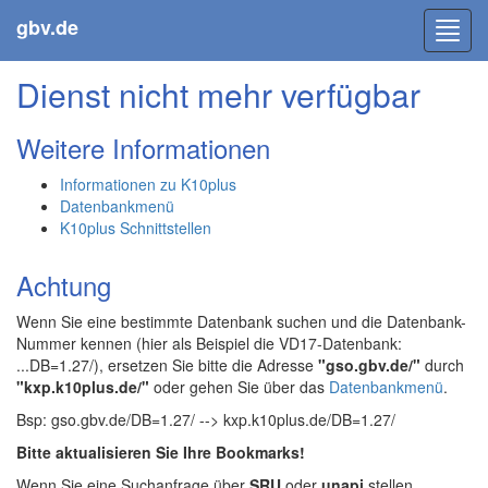
gbv.de
Toggl
navig
Dienst nicht mehr verfügbar
Weitere Informationen
Informationen zu K10plus
Datenbankmenü
K10plus Schnittstellen
Achtung
Wenn Sie eine bestimmte Datenbank suchen und die Datenbank-
Nummer kennen (hier als Beispiel die VD17-Datenbank:
...DB=1.27/), ersetzen Sie bitte die Adresse
"gso.gbv.de/"
durch
"kxp.k10plus.de/"
oder gehen Sie über das
Datenbankmenü
.
Bsp: gso.gbv.de/DB=1.27/ --> kxp.k10plus.de/DB=1.27/
Bitte aktualisieren Sie Ihre Bookmarks!
Wenn Sie eine Suchanfrage über
SRU
oder
unapi
stellen