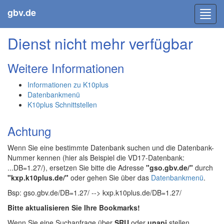
gbv.de
Toggl
navig
Dienst nicht mehr verfügbar
Weitere Informationen
Informationen zu K10plus
Datenbankmenü
K10plus Schnittstellen
Achtung
Wenn Sie eine bestimmte Datenbank suchen und die Datenbank-
Nummer kennen (hier als Beispiel die VD17-Datenbank:
...DB=1.27/), ersetzen Sie bitte die Adresse
"gso.gbv.de/"
durch
"kxp.k10plus.de/"
oder gehen Sie über das
Datenbankmenü
.
Bsp: gso.gbv.de/DB=1.27/ --> kxp.k10plus.de/DB=1.27/
Bitte aktualisieren Sie Ihre Bookmarks!
Wenn Sie eine Suchanfrage über
SRU
oder
unapi
stellen