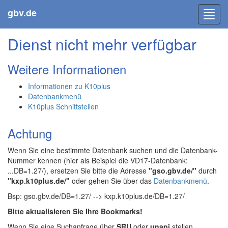
gbv.de
Toggl
navig
Dienst nicht mehr verfügbar
Weitere Informationen
Informationen zu K10plus
Datenbankmenü
K10plus Schnittstellen
Achtung
Wenn Sie eine bestimmte Datenbank suchen und die Datenbank-
Nummer kennen (hier als Beispiel die VD17-Datenbank:
...DB=1.27/), ersetzen Sie bitte die Adresse
"gso.gbv.de/"
durch
"kxp.k10plus.de/"
oder gehen Sie über das
Datenbankmenü
.
Bsp: gso.gbv.de/DB=1.27/ --> kxp.k10plus.de/DB=1.27/
Bitte aktualisieren Sie Ihre Bookmarks!
Wenn Sie eine Suchanfrage über
SRU
oder
unapi
stellen