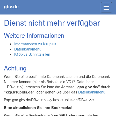
gbv.de
Toggl
navig
Dienst nicht mehr verfügbar
Weitere Informationen
Informationen zu K10plus
Datenbankmenü
K10plus Schnittstellen
Achtung
Wenn Sie eine bestimmte Datenbank suchen und die Datenbank-
Nummer kennen (hier als Beispiel die VD17-Datenbank:
...DB=1.27/), ersetzen Sie bitte die Adresse
"gso.gbv.de/"
durch
"kxp.k10plus.de/"
oder gehen Sie über das
Datenbankmenü
.
Bsp: gso.gbv.de/DB=1.27/ --> kxp.k10plus.de/DB=1.27/
Bitte aktualisieren Sie Ihre Bookmarks!
Wenn Sie eine Suchanfrage über
SRU
oder
unapi
stellen