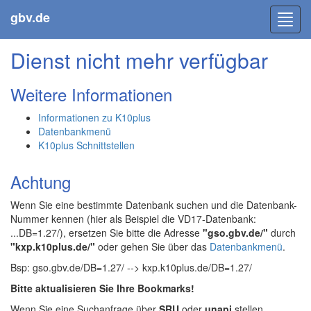
gbv.de
Toggl
navig
Dienst nicht mehr verfügbar
Weitere Informationen
Informationen zu K10plus
Datenbankmenü
K10plus Schnittstellen
Achtung
Wenn Sie eine bestimmte Datenbank suchen und die Datenbank-
Nummer kennen (hier als Beispiel die VD17-Datenbank:
...DB=1.27/), ersetzen Sie bitte die Adresse
"gso.gbv.de/"
durch
"kxp.k10plus.de/"
oder gehen Sie über das
Datenbankmenü
.
Bsp: gso.gbv.de/DB=1.27/ --> kxp.k10plus.de/DB=1.27/
Bitte aktualisieren Sie Ihre Bookmarks!
Wenn Sie eine Suchanfrage über
SRU
oder
unapi
stellen