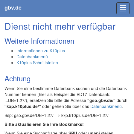
gbv.de
Toggl
navig
Dienst nicht mehr verfügbar
Weitere Informationen
Informationen zu K10plus
Datenbankmenü
K10plus Schnittstellen
Achtung
Wenn Sie eine bestimmte Datenbank suchen und die Datenbank-
Nummer kennen (hier als Beispiel die VD17-Datenbank:
...DB=1.27/), ersetzen Sie bitte die Adresse
"gso.gbv.de/"
durch
"kxp.k10plus.de/"
oder gehen Sie über das
Datenbankmenü
.
Bsp: gso.gbv.de/DB=1.27/ --> kxp.k10plus.de/DB=1.27/
Bitte aktualisieren Sie Ihre Bookmarks!
Wenn Sie eine Suchanfrage über
SRU
oder
unapi
stellen