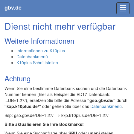
gbv.de
Toggl
navig
Dienst nicht mehr verfügbar
Weitere Informationen
Informationen zu K10plus
Datenbankmenü
K10plus Schnittstellen
Achtung
Wenn Sie eine bestimmte Datenbank suchen und die Datenbank-
Nummer kennen (hier als Beispiel die VD17-Datenbank:
...DB=1.27/), ersetzen Sie bitte die Adresse
"gso.gbv.de/"
durch
"kxp.k10plus.de/"
oder gehen Sie über das
Datenbankmenü
.
Bsp: gso.gbv.de/DB=1.27/ --> kxp.k10plus.de/DB=1.27/
Bitte aktualisieren Sie Ihre Bookmarks!
Wenn Sie eine Suchanfrage über
SRU
oder
unapi
stellen