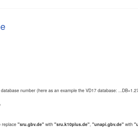
le
the database number (here as an example the VD17 database: ...DB=1.27
.
/
e replace
"sru.gbv.de"
with
"sru.k10plus.de"
,
"unapi.gbv.de"
with
"