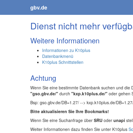
gbv.de
Dienst nicht mehr verfügb
Weitere Informationen
Informationen zu K10plus
Datenbankmenü
K10plus Schnittstellen
Achtung
Wenn Sie eine bestimmte Datenbank suchen und die Da
"gso.gbv.de/"
durch
"kxp.k10plus.de/"
oder gehen 
Bsp: gso.gbv.de/DB=1.27/ --> kxp.k10plus.de/DB=1.27
Bitte aktualisieren Sie Ihre Bookmarks!
Wenn Sie eine Suchanfrage über
SRU
oder
unapi
stel
Weiter Informationen dazu finden Sie unter K10plus
Sc