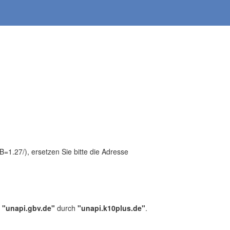
1.27/), ersetzen Sie bitte die Adresse
,
"unapi.gbv.de"
durch
"unapi.k10plus.de"
.