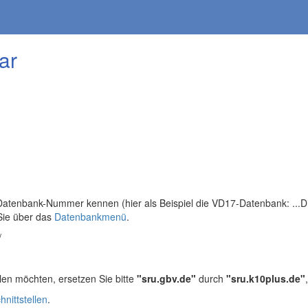
ar
tenbank-Nummer kennen (hier als Beispiel die VD17-Datenbank: ...DB=
Sie über das
Datenbankmenü
.
/
len möchten, ersetzen Sie bitte
"sru.gbv.de"
durch
"sru.k10plus.de"
hnittstellen
.