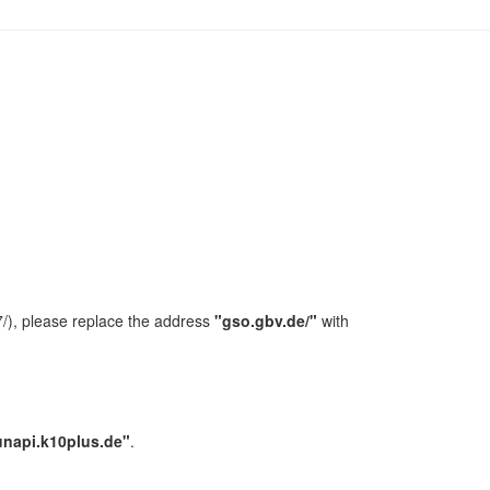
/), please replace the address
"gso.gbv.de/"
with
unapi.k10plus.de"
.