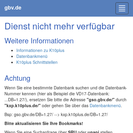
gbv.de
Toggl
navig
Dienst nicht mehr verfügbar
Weitere Informationen
Informationen zu K10plus
Datenbankmenü
K10plus Schnittstellen
Achtung
Wenn Sie eine bestimmte Datenbank suchen und die Datenbank-
Nummer kennen (hier als Beispiel die VD17-Datenbank:
...DB=1.27/), ersetzen Sie bitte die Adresse
"gso.gbv.de/"
durch
"kxp.k10plus.de/"
oder gehen Sie über das
Datenbankmenü
.
Bsp: gso.gbv.de/DB=1.27/ --> kxp.k10plus.de/DB=1.27/
Bitte aktualisieren Sie Ihre Bookmarks!
Wenn Sie eine Suchanfrage über
SRU
oder
unapi
stellen