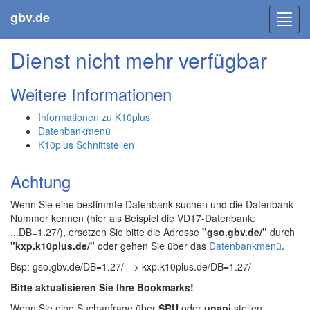
gbv.de
Toggl
navig
Dienst nicht mehr verfügbar
Weitere Informationen
Informationen zu K10plus
Datenbankmenü
K10plus Schnittstellen
Achtung
Wenn Sie eine bestimmte Datenbank suchen und die Datenbank-
Nummer kennen (hier als Beispiel die VD17-Datenbank:
...DB=1.27/), ersetzen Sie bitte die Adresse
"gso.gbv.de/"
durch
"kxp.k10plus.de/"
oder gehen Sie über das
Datenbankmenü
.
Bsp: gso.gbv.de/DB=1.27/ --> kxp.k10plus.de/DB=1.27/
Bitte aktualisieren Sie Ihre Bookmarks!
Wenn Sie eine Suchanfrage über
SRU
oder
unapi
stellen