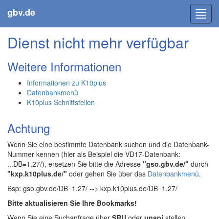
gbv.de
Toggl
navig
Dienst nicht mehr verfügbar
Weitere Informationen
Informationen zu K10plus
Datenbankmenü
K10plus Schnittstellen
Achtung
Wenn Sie eine bestimmte Datenbank suchen und die Datenbank-
Nummer kennen (hier als Beispiel die VD17-Datenbank:
...DB=1.27/), ersetzen Sie bitte die Adresse
"gso.gbv.de/"
durch
"kxp.k10plus.de/"
oder gehen Sie über das
Datenbankmenü
.
Bsp: gso.gbv.de/DB=1.27/ --> kxp.k10plus.de/DB=1.27/
Bitte aktualisieren Sie Ihre Bookmarks!
Wenn Sie eine Suchanfrage über
SRU
oder
unapi
stellen