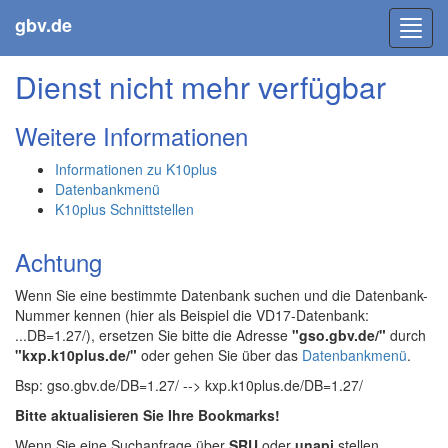
gbv.de
Toggl
navig
Dienst nicht mehr verfügbar
Weitere Informationen
Informationen zu K10plus
Datenbankmenü
K10plus Schnittstellen
Achtung
Wenn Sie eine bestimmte Datenbank suchen und die Datenbank-
Nummer kennen (hier als Beispiel die VD17-Datenbank:
...DB=1.27/), ersetzen Sie bitte die Adresse
"gso.gbv.de/"
durch
"kxp.k10plus.de/"
oder gehen Sie über das
Datenbankmenü
.
Bsp: gso.gbv.de/DB=1.27/ --> kxp.k10plus.de/DB=1.27/
Bitte aktualisieren Sie Ihre Bookmarks!
Wenn Sie eine Suchanfrage über
SRU
oder
unapi
stellen