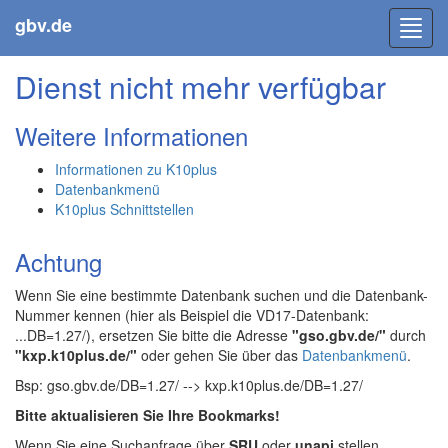
gbv.de
Toggl
navig
Dienst nicht mehr verfügbar
Weitere Informationen
Informationen zu K10plus
Datenbankmenü
K10plus Schnittstellen
Achtung
Wenn Sie eine bestimmte Datenbank suchen und die Datenbank-
Nummer kennen (hier als Beispiel die VD17-Datenbank:
...DB=1.27/), ersetzen Sie bitte die Adresse
"gso.gbv.de/"
durch
"kxp.k10plus.de/"
oder gehen Sie über das
Datenbankmenü
.
Bsp: gso.gbv.de/DB=1.27/ --> kxp.k10plus.de/DB=1.27/
Bitte aktualisieren Sie Ihre Bookmarks!
Wenn Sie eine Suchanfrage über
SRU
oder
unapi
stellen