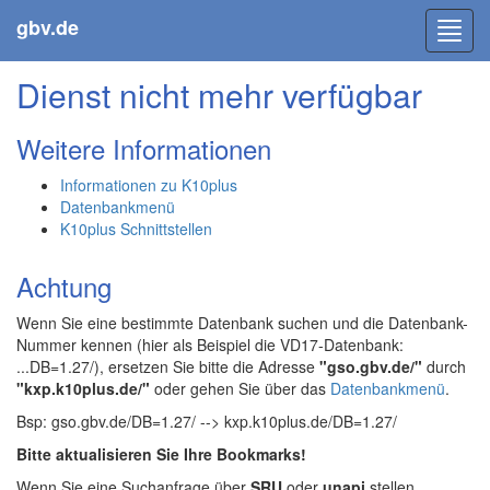
gbv.de
Toggl
navig
Dienst nicht mehr verfügbar
Weitere Informationen
Informationen zu K10plus
Datenbankmenü
K10plus Schnittstellen
Achtung
Wenn Sie eine bestimmte Datenbank suchen und die Datenbank-
Nummer kennen (hier als Beispiel die VD17-Datenbank:
...DB=1.27/), ersetzen Sie bitte die Adresse
"gso.gbv.de/"
durch
"kxp.k10plus.de/"
oder gehen Sie über das
Datenbankmenü
.
Bsp: gso.gbv.de/DB=1.27/ --> kxp.k10plus.de/DB=1.27/
Bitte aktualisieren Sie Ihre Bookmarks!
Wenn Sie eine Suchanfrage über
SRU
oder
unapi
stellen