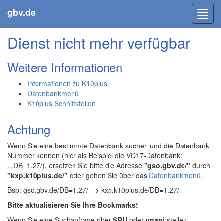
gbv.de
Toggl
navig
Dienst nicht mehr verfügbar
Weitere Informationen
Informationen zu K10plus
Datenbankmenü
K10plus Schnittstellen
Achtung
Wenn Sie eine bestimmte Datenbank suchen und die Datenbank-
Nummer kennen (hier als Beispiel die VD17-Datenbank:
...DB=1.27/), ersetzen Sie bitte die Adresse
"gso.gbv.de/"
durch
"kxp.k10plus.de/"
oder gehen Sie über das
Datenbankmenü
.
Bsp: gso.gbv.de/DB=1.27/ --> kxp.k10plus.de/DB=1.27/
Bitte aktualisieren Sie Ihre Bookmarks!
Wenn Sie eine Suchanfrage über
SRU
oder
unapi
stellen