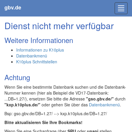
gbv.de
Toggl
navig
Dienst nicht mehr verfügbar
Weitere Informationen
Informationen zu K10plus
Datenbankmenü
K10plus Schnittstellen
Achtung
Wenn Sie eine bestimmte Datenbank suchen und die Datenbank-
Nummer kennen (hier als Beispiel die VD17-Datenbank:
...DB=1.27/), ersetzen Sie bitte die Adresse
"gso.gbv.de/"
durch
"kxp.k10plus.de/"
oder gehen Sie über das
Datenbankmenü
.
Bsp: gso.gbv.de/DB=1.27/ --> kxp.k10plus.de/DB=1.27/
Bitte aktualisieren Sie Ihre Bookmarks!
Wenn Sie eine Suchanfrage über
SRU
oder
unapi
stellen