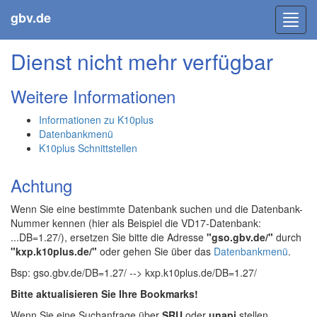
gbv.de
Toggl
navig
Dienst nicht mehr verfügbar
Weitere Informationen
Informationen zu K10plus
Datenbankmenü
K10plus Schnittstellen
Achtung
Wenn Sie eine bestimmte Datenbank suchen und die Datenbank-
Nummer kennen (hier als Beispiel die VD17-Datenbank:
...DB=1.27/), ersetzen Sie bitte die Adresse
"gso.gbv.de/"
durch
"kxp.k10plus.de/"
oder gehen Sie über das
Datenbankmenü
.
Bsp: gso.gbv.de/DB=1.27/ --> kxp.k10plus.de/DB=1.27/
Bitte aktualisieren Sie Ihre Bookmarks!
Wenn Sie eine Suchanfrage über
SRU
oder
unapi
stellen