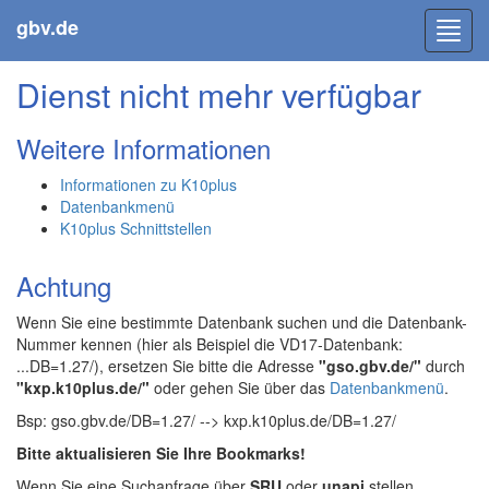
gbv.de
Toggl
navig
Dienst nicht mehr verfügbar
Weitere Informationen
Informationen zu K10plus
Datenbankmenü
K10plus Schnittstellen
Achtung
Wenn Sie eine bestimmte Datenbank suchen und die Datenbank-
Nummer kennen (hier als Beispiel die VD17-Datenbank:
...DB=1.27/), ersetzen Sie bitte die Adresse
"gso.gbv.de/"
durch
"kxp.k10plus.de/"
oder gehen Sie über das
Datenbankmenü
.
Bsp: gso.gbv.de/DB=1.27/ --> kxp.k10plus.de/DB=1.27/
Bitte aktualisieren Sie Ihre Bookmarks!
Wenn Sie eine Suchanfrage über
SRU
oder
unapi
stellen