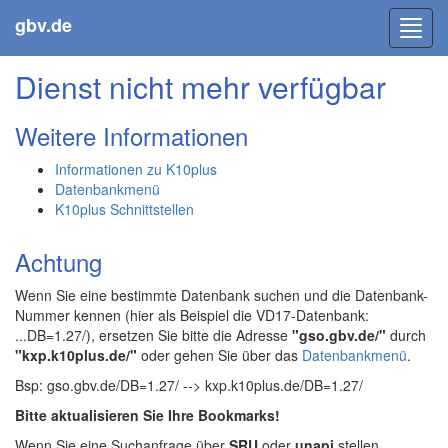
gbv.de
Toggl
navig
Dienst nicht mehr verfügbar
Weitere Informationen
Informationen zu K10plus
Datenbankmenü
K10plus Schnittstellen
Achtung
Wenn Sie eine bestimmte Datenbank suchen und die Datenbank-
Nummer kennen (hier als Beispiel die VD17-Datenbank:
...DB=1.27/), ersetzen Sie bitte die Adresse
"gso.gbv.de/"
durch
"kxp.k10plus.de/"
oder gehen Sie über das
Datenbankmenü
.
Bsp: gso.gbv.de/DB=1.27/ --> kxp.k10plus.de/DB=1.27/
Bitte aktualisieren Sie Ihre Bookmarks!
Wenn Sie eine Suchanfrage über
SRU
oder
unapi
stellen