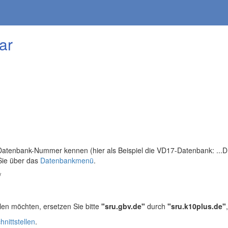
ar
tenbank-Nummer kennen (hier als Beispiel die VD17-Datenbank: ...DB=
Sie über das
Datenbankmenü
.
/
len möchten, ersetzen Sie bitte
"sru.gbv.de"
durch
"sru.k10plus.de"
hnittstellen
.