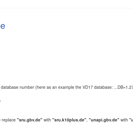
le
the database number (here as an example the VD17 database: ...DB=1.27
.
/
e replace
"sru.gbv.de"
with
"sru.k10plus.de"
,
"unapi.gbv.de"
with
"