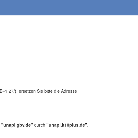
1.27/), ersetzen Sie bitte die Adresse
,
"unapi.gbv.de"
durch
"unapi.k10plus.de"
.