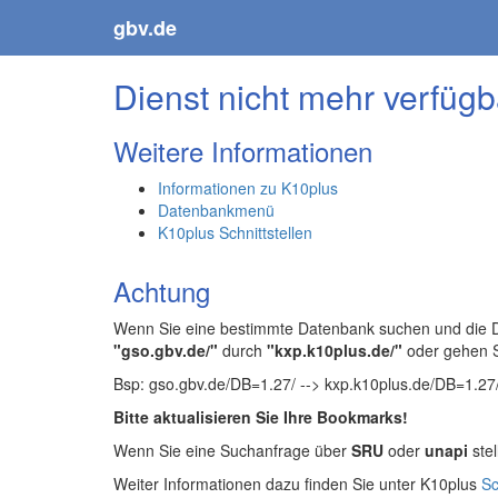
gbv.de
Dienst nicht mehr verfügb
Weitere Informationen
Informationen zu K10plus
Datenbankmenü
K10plus Schnittstellen
Achtung
Wenn Sie eine bestimmte Datenbank suchen und die Da
"gso.gbv.de/"
durch
"kxp.k10plus.de/"
oder gehen 
Bsp: gso.gbv.de/DB=1.27/ --> kxp.k10plus.de/DB=1.27
Bitte aktualisieren Sie Ihre Bookmarks!
Wenn Sie eine Suchanfrage über
SRU
oder
unapi
stel
Weiter Informationen dazu finden Sie unter K10plus
Sc