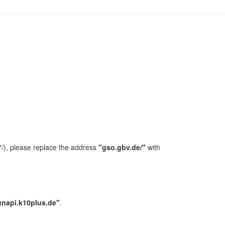
/), please replace the address
"gso.gbv.de/"
with
unapi.k10plus.de"
.