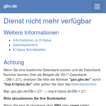
gbv.de
Toggl
navig
Dienst nicht mehr verfügbar
Weitere Informationen
Informationen zu K10plus
Datenbankmenü
K10plus Schnittstellen
Achtung
Wenn Sie eine bestimmte Datenbank suchen und die Datenbank-
Nummer kennen (hier als Beispiel die VD17-Datenbank:
...DB=1.27/), ersetzen Sie bitte die Adresse
"gso.gbv.de/"
durch
"kxp.k10plus.de/"
oder gehen Sie über das
Datenbankmenü
.
Bsp: gso.gbv.de/DB=1.27/ --> kxp.k10plus.de/DB=1.27/
Bitte aktualisieren Sie Ihre Bookmarks!
Wenn Sie eine Suchanfrage über
SRU
oder
unapi
stellen