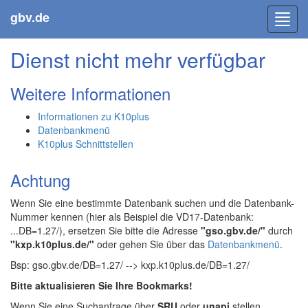
gbv.de
Toggl
navig
Dienst nicht mehr verfügbar
Weitere Informationen
Informationen zu K10plus
Datenbankmenü
K10plus Schnittstellen
Achtung
Wenn Sie eine bestimmte Datenbank suchen und die Datenbank-
Nummer kennen (hier als Beispiel die VD17-Datenbank:
...DB=1.27/), ersetzen Sie bitte die Adresse
"gso.gbv.de/"
durch
"kxp.k10plus.de/"
oder gehen Sie über das
Datenbankmenü
.
Bsp: gso.gbv.de/DB=1.27/ --> kxp.k10plus.de/DB=1.27/
Bitte aktualisieren Sie Ihre Bookmarks!
Wenn Sie eine Suchanfrage über
SRU
oder
unapi
stellen